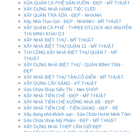
SỬA QUÁN CÀ PHÊ SÂN VƯỜN - ĐẸP - MỸ THUẬT
XÂY DỰNG NHÀ HÀNG TIỆC CƯỚI
XÂY QUÁN TRÀ SỮA - ĐẸP - NHANH
Xây Nhà Trọn Gói - ĐẸP - NHANH - MỸ THUẬT
XÂY QUÁN CÀ PHÊ - THREE O'CLOCK 462 NGUYỄN
THỊ MINH KHAI Q.3
XÂY NHÀ BIỆT THỰ - MỸ THUẬT
XÂY NHÀ BIỆT THỰ QUẬN 12 - MỸ THUẬT
THI CÔNG XÂY NHÀ BIỆT THỰ QUẬN 7 - MỸ
THUẬT
XÂY DỰNG NHÀ BIỆT THỰ - QUẬN BÌNH TÂN -
ĐẸP
XÂY NHÀ BIỆT THỰ TÂN CỔ ĐIỂN - MỸ THUẬT
XÂY DỰNG CÂY XĂNG - KỸ THUẬT
Sửa Chữa Shop Siêu Thị - Mini SHOP
XÂY NHÀ TIỀN CHẾ - ĐẸP - MỸ THUẬT
XÂY NHÀ TIỀN CHẾ XƯỞNG NHÀ BÈ - ĐẸP
XÂY NHÀ TIỀN CHẾ - TIỀN GIANG - ĐẸP - RẺ
Xây dựng nhà khách sạn - Sửa Chữa Hotel Minh Tâm
Sửa Chữa Shop Mỹ Phẩm - ĐẸP - MỸ THUẬT
XÂY DỰNG NHÀ THÉP CẦN GIỜ ĐẸP