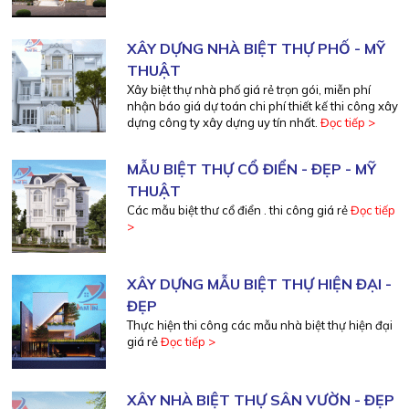
XÂY DỰNG NHÀ BIỆT THỰ PHỐ - MỸ
THUẬT
Xây biệt thự nhà phố giá rẻ trọn gói, miễn phí
nhận báo giá dự toán chi phí thiết kế thi công xây
dựng công ty xây dựng uy tín nhất.
Đọc tiếp >
MẪU BIỆT THỰ CỔ ĐIỂN - ĐẸP - MỸ
THUẬT
Các mẫu biệt thư cổ điển . thi công giá rẻ
Đọc tiếp
>
XÂY DỰNG MẪU BIỆT THỰ HIỆN ĐẠI -
ĐẸP
Thực hiện thi công các mẫu nhà biệt thự hiện đại
giá rẻ
Đọc tiếp >
XÂY NHÀ BIỆT THỰ SÂN VƯỜN - ĐẸP