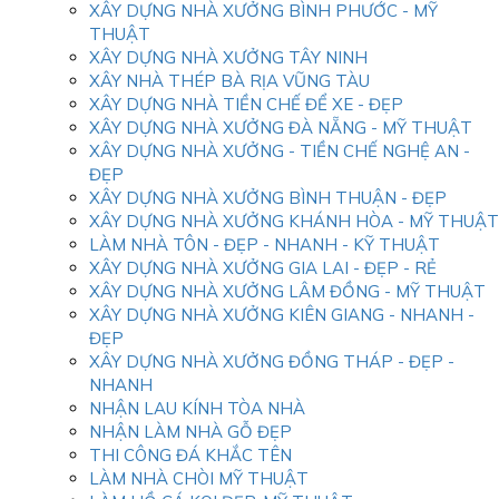
XÂY DỰNG NHÀ XƯỞNG BÌNH PHƯỚC - MỸ
THUẬT
XÂY DỰNG NHÀ XƯỞNG TÂY NINH
XÂY NHÀ THÉP BÀ RỊA VŨNG TÀU
XÂY DỰNG NHÀ TIỀN CHẾ ĐỂ XE - ĐẸP
XÂY DỰNG NHÀ XƯỞNG ĐÀ NẴNG - MỸ THUẬT
XÂY DỰNG NHÀ XƯỞNG - TIỀN CHẾ NGHỆ AN -
ĐẸP
XÂY DỰNG NHÀ XƯỞNG BÌNH THUẬN - ĐẸP
XÂY DỰNG NHÀ XƯỞNG KHÁNH HÒA - MỸ THUẬT
LÀM NHÀ TÔN - ĐẸP - NHANH - KỸ THUẬT
XÂY DỰNG NHÀ XƯỞNG GIA LAI - ĐẸP - RẺ
XÂY DỰNG NHÀ XƯỞNG LÂM ĐỒNG - MỸ THUẬT
XÂY DỰNG NHÀ XƯỞNG KIÊN GIANG - NHANH -
ĐẸP
XÂY DỰNG NHÀ XƯỞNG ĐỒNG THÁP - ĐẸP -
NHANH
NHẬN LAU KÍNH TÒA NHÀ
NHẬN LÀM NHÀ GỖ ĐẸP
THI CÔNG ĐÁ KHẮC TÊN
LÀM NHÀ CHÒI MỸ THUẬT