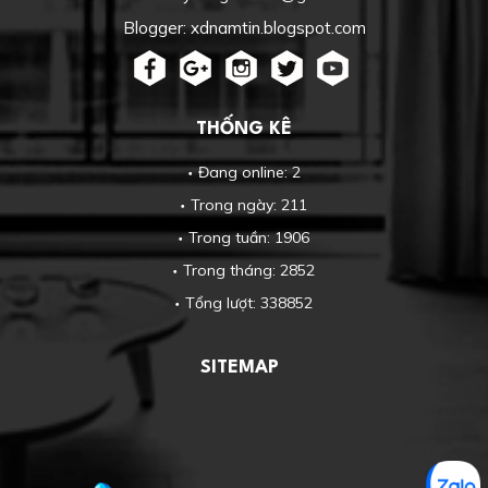
Blogger: xdnamtin.blogspot.com
THỐNG KÊ
Đang online: 2
Trong ngày: 211
Trong tuần: 1906
Trong tháng: 2852
Tổng lượt: 338852
SITEMAP