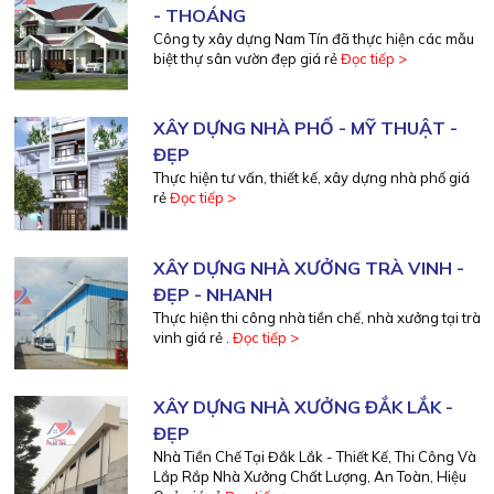
- THOÁNG
Công ty xây dựng Nam Tín đã thực hiện các mẫu
biệt thự sân vườn đẹp giá rẻ
Đọc tiếp >
XÂY DỰNG NHÀ PHỐ - MỸ THUẬT -
ĐẸP
Thực hiện tư vấn, thiết kế, xây dựng nhà phố giá
rẻ
Đọc tiếp >
XÂY DỰNG NHÀ XƯỞNG TRÀ VINH -
ĐẸP - NHANH
Thực hiện thi công nhà tiền chế, nhà xưởng tại trà
vinh giá rẻ .
Đọc tiếp >
XÂY DỰNG NHÀ XƯỞNG ĐẮK LẮK -
ĐẸP
Nhà Tiền Chế Tại Đắk Lắk - Thiết Kế, Thi Công Và
Lắp Rắp Nhà Xưởng Chất Lượng, An Toàn, Hiệu