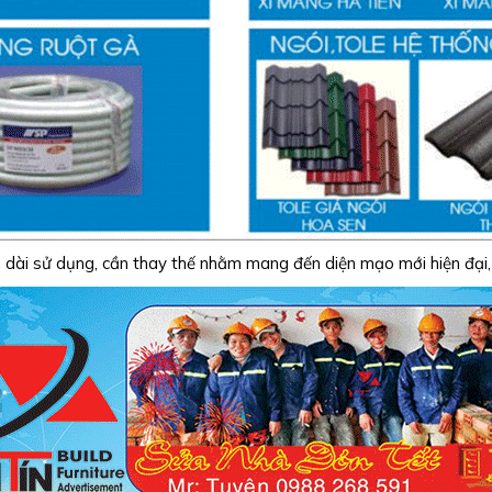
n dài sử dụng, cần thay thế nhằm mang đến diện mạo mới hiện đại