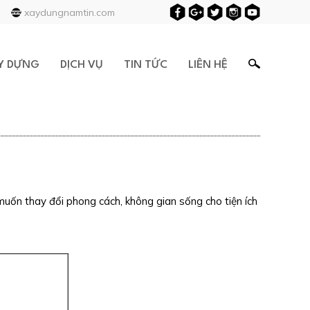
xaydungnamtin.com
Y DỰNG
DỊCH VỤ
TIN TỨC
LIÊN HỆ
muốn thay đổi phong cách, không gian sống cho tiện ích