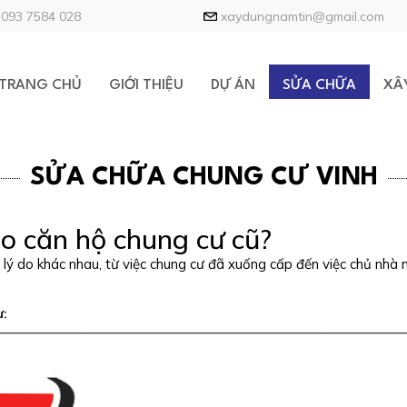
093 7584 028
xaydungnamtin@gmail.com
TRANG CHỦ
GIỚI THIỆU
DỰ ÁN
SỬA CHỮA
XÂ
SỬA CHỮA CHUNG CƯ VINH
ạo căn hộ chung cư cũ?
 lý do khác nhau, từ việc chung cư đã xuống cấp đến việc chủ nhà 
ư: