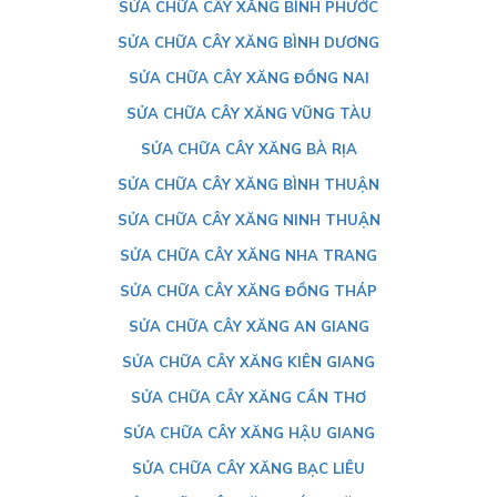
SỬA CHỮA CÂY XĂNG BÌNH PHƯỚC
SỬA CHỮA CÂY XĂNG BÌNH DƯƠNG
SỬA CHỮA CÂY XĂNG ĐỒNG NAI
SỬA CHỮA CÂY XĂNG VŨNG TÀU
SỬA CHỮA CÂY XĂNG BÀ RỊA
SỬA CHỮA CÂY XĂNG BÌNH THUẬN
SỬA CHỮA CÂY XĂNG NINH THUẬN
SỬA CHỮA CÂY XĂNG NHA TRANG
SỬA CHỮA CÂY XĂNG ĐỒNG THÁP
SỬA CHỮA CÂY XĂNG AN GIANG
SỬA CHỮA CÂY XĂNG KIÊN GIANG
SỬA CHỮA CÂY XĂNG CẦN THƠ
SỬA CHỮA CÂY XĂNG HẬU GIANG
SỬA CHỮA CÂY XĂNG BẠC LIÊU