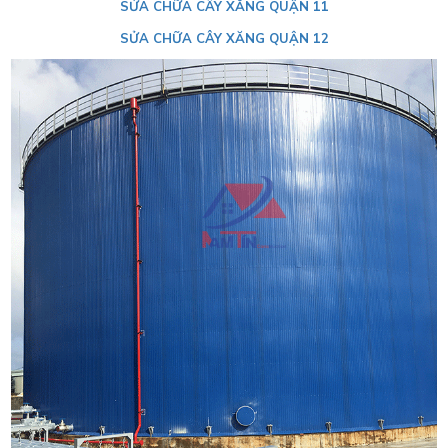
SỬA CHỮA CÂY XĂNG QUẬN 11
SỬA CHỮA CÂY XĂNG QUẬN 12