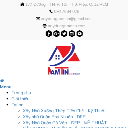
177 Đường TTH, P. Tân Thới Hiệp, Q. 12,HCM
093 7584 028
xaydungnamtin@gmail.com
xaydungnamtin.com
Menu
Trang chủ
Giới thiệu
Dự án
Xây Nhà Xưởng Thép Tiền Chế - Kỹ Thuật
Xây nhà Quận Phú Nhuận - ĐẸP
Xây Nhà Quận Gò Vấp - ĐẸP - MỸ THUẬT