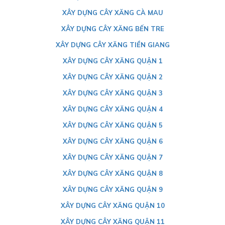
XÂY DỰNG CÂY XĂNG CÀ MAU
XÂY DỰNG CÂY XĂNG BẾN TRE
XÂY DỰNG CÂY XĂNG TIỀN GIANG
XÂY DỰNG CÂY XĂNG QUẬN 1
XÂY DỰNG CÂY XĂNG QUẬN 2
XÂY DỰNG CÂY XĂNG QUẬN 3
XÂY DỰNG CÂY XĂNG QUẬN 4
XÂY DỰNG CÂY XĂNG QUẬN 5
XÂY DỰNG CÂY XĂNG QUẬN 6
XÂY DỰNG CÂY XĂNG QUẬN 7
XÂY DỰNG CÂY XĂNG QUẬN 8
XÂY DỰNG CÂY XĂNG QUẬN 9
XÂY DỰNG CÂY XĂNG QUẬN 10
XÂY DỰNG CÂY XĂNG QUẬN 11