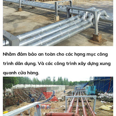
Nhằm đảm bảo an toàn cho các hạng mục công
trình dân dụng. Và các công trình xây dựng xung
quanh cửa hàng.