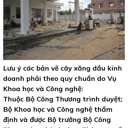
Lưu ý các bản vẽ cây xăng dầu kinh
doanh phải theo quy chuẩn do Vụ
Khoa học và Công nghệ:
Thuộc Bộ Công Thương trình duyệt;
Bộ Khoa học và Công nghệ thẩm
định và được Bộ trưởng Bộ Công