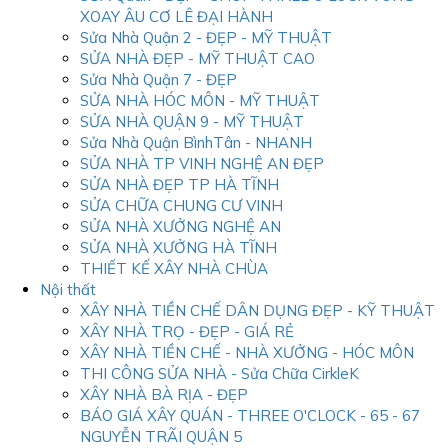
XOAY ÂU CƠ LÊ ĐẠI HÀNH
Sửa Nhà Quận 2 - ĐẸP - MỸ THUẬT
SỬA NHÀ ĐẸP - MỸ THUẬT CAO
Sửa Nhà Quận 7 - ĐẸP
SỬA NHÀ HÓC MÔN - MỸ THUẬT
SỬA NHÀ QUẬN 9 - MỸ THUẬT
Sửa Nhà Quận BìnhTân - NHANH
SỬA NHÀ TP VINH NGHỆ AN ĐẸP
SỬA NHÀ ĐẸP TP HÀ TĨNH
SỬA CHỮA CHUNG CƯ VINH
SỬA NHÀ XƯỞNG NGHỆ AN
SỬA NHÀ XƯỞNG HÀ TĨNH
THIẾT KẾ XÂY NHÀ CHÙA
Nội thất
XÂY NHÀ TIỀN CHẾ DÂN DỤNG ĐẸP - KỸ THUẬT
XÂY NHÀ TRỌ - ĐẸP - GIÁ RẺ
XÂY NHÀ TIỀN CHẾ - NHÀ XƯỞNG - HÓC MÔN
THI CÔNG SỬA NHÀ - Sửa Chữa CirkleK
XÂY NHÀ BÀ RỊA - ĐẸP
BÁO GIÁ XÂY QUÁN - THREE O'CLOCK - 65 - 67
NGUYỄN TRÃI QUẬN 5