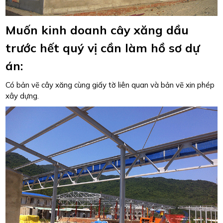
Muốn kinh doanh cây xăng dầu
trước hết quý vị cần làm hồ sơ dự
án:
Có bản vẽ cây xăng cùng giấy tờ liên quan và bản vẽ xin phép
xây dựng.