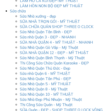
LÀM HỒ CÁ KOI ĐẸP-MỸ THUẬT
LÀM HÒN NON BỘ ĐẸP MỸ THUẬT
Sửa chữa
Sửa Nhà xưởng - đẹp
SỬA NHÀ TRỌN GÓI - MỸ THUẬT
SỬA CHỮA QUÁN SHOP THREE O CLOCK
Sửa Nhà Quận Tân Bình - ĐẸP
Sửa nhà Quận 3 - ĐẸP - NHANH
SỬA NHÀ QUẬN 4 - MỸ THUẬT - NHANH
Sửa Nhà Quận Gò Vấp - Mỹ Thuật
SỬA NHÀ QUẬN 12 - ĐẸP - MỸ THUẬT
Sửa Nhà Quận Bình Thạnh - Mỹ Thuật
Thi Công Sửa Chữa Quán Karaoke - ĐẸP
Sửa Nhà Quận Thủ Đức - Đẹp
Sửa nhà Quận 6 - MỸ THUẬT
Sửa Nhà Quận Tân Phú - ĐẸP
Sửa Nhà Quận 5 - MỸ THUẬT
Sửa Nhà Quận 8 - Mỹ Thuật
Sửa Nhà Quận 10 - MỸ THUẬT
Sửa Nhà Đẹp Phú Nhuận - Mỹ Thuật
Thi Công Sửa Quán - Mỹ Thuật
SỬA Quán - ĐẸP - SHOP THREE O LOCK VÒNG