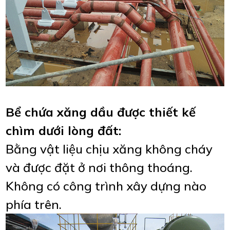
Bể chứa xăng dầu được thiết kế
chìm dưới lòng đất:
Bằng vật liệu chịu xăng không cháy
và được đặt ở nơi thông thoáng.
Không có công trình xây dựng nào
phía trên.