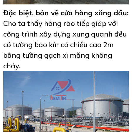
Đặc biệt, bản vẽ cửa hàng xăng dầu:
Cho ta thấy hàng rào tiếp giáp với
công trình xây dựng xung quanh đều
có tường bao kín có chiều cao 2m
bằng tường gạch xi măng không
cháy.