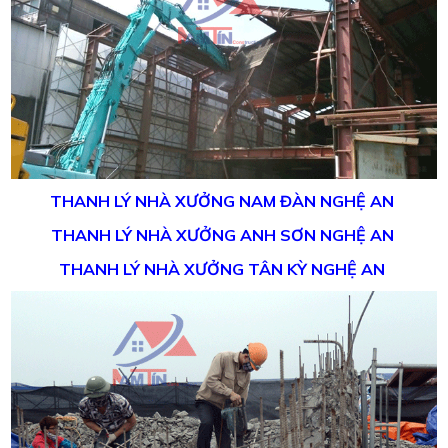
THANH LÝ NHÀ XƯỞNG NAM ĐÀN NGHỆ AN
THANH LÝ NHÀ XƯỞNG ANH SƠN NGHỆ AN
THANH LÝ NHÀ XƯỞNG TÂN KỲ NGHỆ AN