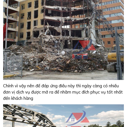
Chính vì vậy nên để đáp ứng điều này thì ngày càng có nhiều
đơn vị dịch vụ được mở ra để nhằm mục đích phục vụ tốt nhất
đến khách hàng