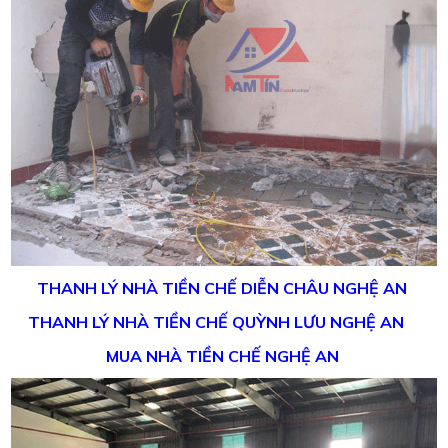
THANH LÝ NHÀ TIỀN CHẾ DIỄN CHÂU NGHỆ AN
THANH LÝ NHÀ TIỀN CHẾ QUỲNH LƯU NGHỆ AN
MUA NHÀ TIỀN CHẾ NGHỆ AN