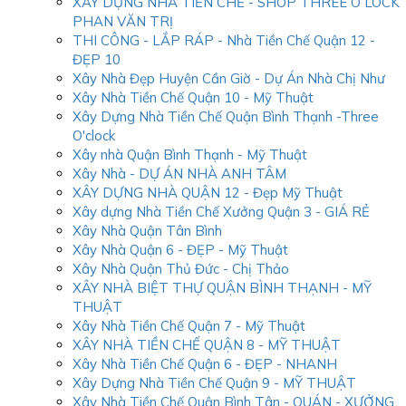
XÂY DỰNG NHÀ TIỀN CHẾ - SHOP THREE O LOCK
PHAN VĂN TRỊ
THI CÔNG - LẮP RÁP - Nhà Tiền Chế Quận 12 -
ĐẸP 10
Xây Nhà Đẹp Huyện Cần Giờ - Dự Án Nhà Chị Như
Xây Nhà Tiền Chế Quận 10 - Mỹ Thuật
Xây Dựng Nhà Tiền Chế Quận Bình Thạnh -Three
O'clock
Xây nhà Quận Bình Thạnh - Mỹ Thuật
Xây Nhà - DỰ ÁN NHÀ ANH TÂM
XÂY DỰNG NHÀ QUẬN 12 - Đẹp Mỹ Thuật
Xây dựng Nhà Tiền Chế Xưởng Quận 3 - GIÁ RẺ
Xây Nhà Quận Tân Bình
Xây Nhà Quận 6 - ĐẸP - Mỹ Thuật
Xây Nhà Quận Thủ Đức - Chị Thảo
XÂY NHÀ BIỆT THỰ QUẬN BÌNH THẠNH - MỸ
THUẬT
Xây Nhà Tiền Chế Quận 7 - Mỹ Thuật
XÂY NHÀ TIỀN CHẾ QUẬN 8 - MỸ THUẬT
Xây Nhà Tiền Chế Quận 6 - ĐẸP - NHANH
Xây Dựng Nhà Tiền Chế Quận 9 - MỸ THUẬT
Xây Nhà Tiền Chế Quận Bình Tân - QUÁN - XƯỞNG