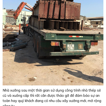
Nhà xưởng sau một thời gian sử dụng công trình nhà thép sẽ
cũ và xuống cấp thì rất cần được tháo gỡ để đảm bảo sự an
toàn hay quý khách đang có nhu cầu xây xưởng mới, mở rộng
công ty