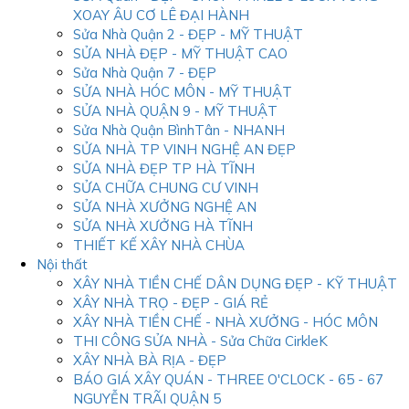
XOAY ÂU CƠ LÊ ĐẠI HÀNH
Sửa Nhà Quận 2 - ĐẸP - MỸ THUẬT
SỬA NHÀ ĐẸP - MỸ THUẬT CAO
Sửa Nhà Quận 7 - ĐẸP
SỬA NHÀ HÓC MÔN - MỸ THUẬT
SỬA NHÀ QUẬN 9 - MỸ THUẬT
Sửa Nhà Quận BìnhTân - NHANH
SỬA NHÀ TP VINH NGHỆ AN ĐẸP
SỬA NHÀ ĐẸP TP HÀ TĨNH
SỬA CHỮA CHUNG CƯ VINH
SỬA NHÀ XƯỞNG NGHỆ AN
SỬA NHÀ XƯỞNG HÀ TĨNH
THIẾT KẾ XÂY NHÀ CHÙA
Nội thất
XÂY NHÀ TIỀN CHẾ DÂN DỤNG ĐẸP - KỸ THUẬT
XÂY NHÀ TRỌ - ĐẸP - GIÁ RẺ
XÂY NHÀ TIỀN CHẾ - NHÀ XƯỞNG - HÓC MÔN
THI CÔNG SỬA NHÀ - Sửa Chữa CirkleK
XÂY NHÀ BÀ RỊA - ĐẸP
BÁO GIÁ XÂY QUÁN - THREE O'CLOCK - 65 - 67
NGUYỄN TRÃI QUẬN 5