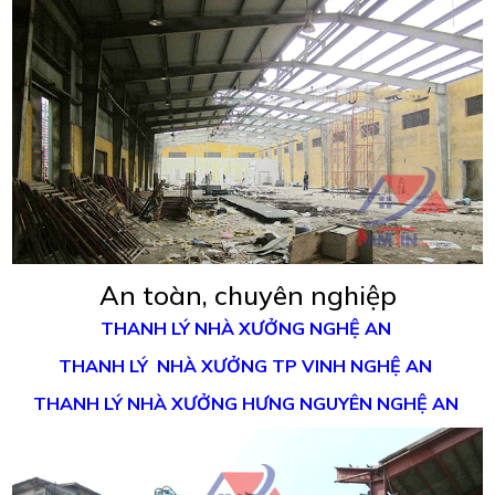
An toàn, chuyên nghiệp
THANH LÝ NHÀ XƯỞNG NGHỆ AN
THANH LÝ NHÀ XƯỞNG TP VINH NGHỆ AN
THANH LÝ NHÀ XƯỞNG HƯNG NGUYÊN NGHỆ AN