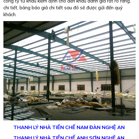
công ty từ khâu kiểm định cho đến khâu đánh giá rất rõ ràng,
chi tiết, bảng báo giá chi tiết sau đó sẽ được gửi đến quý
khách.
THANH LÝ NHÀ TIỀN CHẾ NAM ĐÀN NGHỆ AN
THANH LÝ NHÀ TIỀN CHẾ ANH SƠN NGHỆ AN