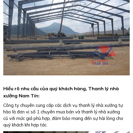
Hiểu rõ nhu cầu của quý khách hàng, Thanh lý nhà
xưởng Nam Tín:
Công ty chuyên cung cấp các dịch vụ thanh lý nhà xưởng tự
hào là đơn vị số 1 chuyên mua bán và thanh lý nhà xưởng
cũ với mức giá phù hợp, đảm bảo mang đến sự hài lòng cho
quý khách khi hợp tác.