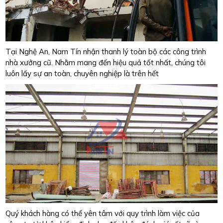
Tại Nghệ An, Nam Tín nhận thanh lý toàn bộ các công trình
nhà xưởng cũ. Nhằm mang đến hiệu quả tốt nhất, chúng tôi
luôn lấy sự an toàn, chuyên nghiệp là trên hết
Quý khách hàng có thể yên tâm với quy trình làm việc của