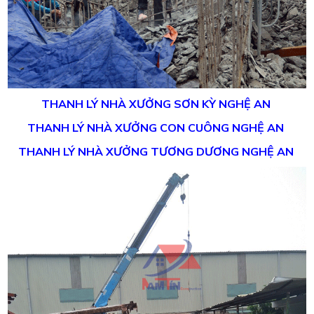
THANH LÝ NHÀ XƯỞNG SƠN KỲ NGHỆ AN
THANH LÝ NHÀ XƯỞNG CON CUÔNG NGHỆ AN
THANH LÝ NHÀ XƯỞNG TƯƠNG DƯƠNG NGHỆ AN