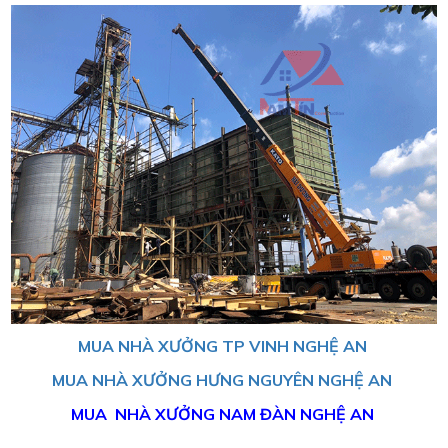
MUA NHÀ XƯỞNG TP VINH NGHỆ AN
MUA NHÀ XƯỞNG HƯNG NGUYÊN NGHỆ AN
MUA NHÀ XƯỞNG NAM ĐÀN NGHỆ AN