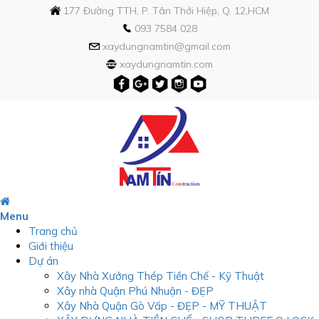
177 Đường TTH, P. Tân Thới Hiệp, Q. 12,HCM
093 7584 028
xaydungnamtin@gmail.com
xaydungnamtin.com
Menu
Trang chủ
Giới thiệu
Dự án
Xây Nhà Xưởng Thép Tiền Chế - Kỹ Thuật
Xây nhà Quận Phú Nhuận - ĐẸP
Xây Nhà Quận Gò Vấp - ĐẸP - MỸ THUẬT