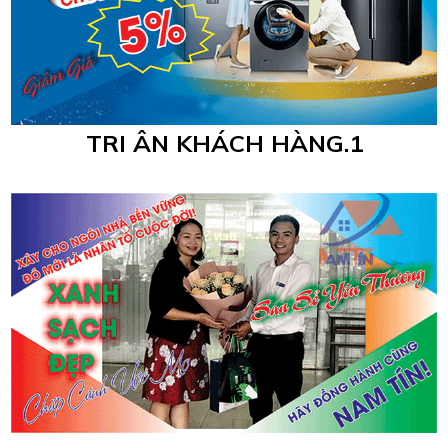
TRI ÂN KHÁCH HÀNG.1