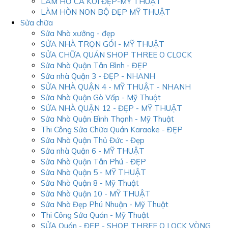
LÀM HỒ CÁ KOI ĐẸP-MỸ THUẬT
LÀM HÒN NON BỘ ĐẸP MỸ THUẬT
Sửa chữa
Sửa Nhà xưởng - đẹp
SỬA NHÀ TRỌN GÓI - MỸ THUẬT
SỬA CHỮA QUÁN SHOP THREE O CLOCK
Sửa Nhà Quận Tân Bình - ĐẸP
Sửa nhà Quận 3 - ĐẸP - NHANH
SỬA NHÀ QUẬN 4 - MỸ THUẬT - NHANH
Sửa Nhà Quận Gò Vấp - Mỹ Thuật
SỬA NHÀ QUẬN 12 - ĐẸP - MỸ THUẬT
Sửa Nhà Quận Bình Thạnh - Mỹ Thuật
Thi Công Sửa Chữa Quán Karaoke - ĐẸP
Sửa Nhà Quận Thủ Đức - Đẹp
Sửa nhà Quận 6 - MỸ THUẬT
Sửa Nhà Quận Tân Phú - ĐẸP
Sửa Nhà Quận 5 - MỸ THUẬT
Sửa Nhà Quận 8 - Mỹ Thuật
Sửa Nhà Quận 10 - MỸ THUẬT
Sửa Nhà Đẹp Phú Nhuận - Mỹ Thuật
Thi Công Sửa Quán - Mỹ Thuật
SỬA Quán - ĐẸP - SHOP THREE O LOCK VÒNG