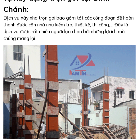
Chánh:
Dịch vụ xây nhà trọn gói bao gồm tất các công đoạn để hoàn
thành được căn nhà như kiểm tra, thiết kế, thi công,… Đây là
dịch vụ được rất nhiều người lựa chọn bởi những lợi ích mà
chúng mang lại.