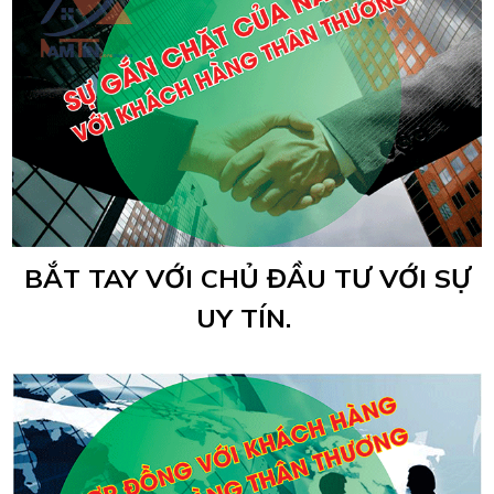
BẮT TAY VỚI CHỦ ĐẦU TƯ VỚI SỰ
UY TÍN.