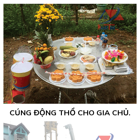
CÚNG ĐỘNG THỔ CHO GIA CHỦ.