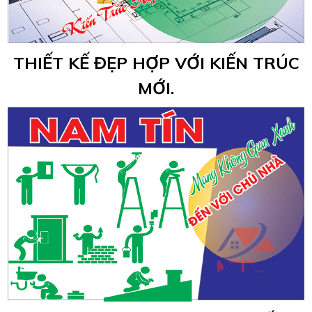
THIẾT KẾ ĐẸP HỢP VỚI KIẾN TRÚC
MỚI.