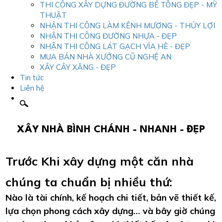
THI CÔNG XÂY DỰNG ĐƯỜNG BÊ TÔNG ĐẸP - MỸ
THUẬT
NHẬN THI CÔNG LÀM KÊNH MƯƠNG - THỦY LỢI
NHẬN THI CÔNG ĐƯỜNG NHỰA - ĐẸP
NHẬN THI CÔNG LÁT GẠCH VỈA HÈ - ĐẸP
MUA BÁN NHÀ XƯỞNG CŨ NGHỆ AN
XÂY CÂY XĂNG - ĐẸP
Tin tức
Liên hệ
XÂY NHÀ BÌNH CHÁNH - NHANH - ĐẸP
Trước Khi xây dựng một căn nhà
chúng ta chuẩn bị nhiều thứ:
Nào là tài chính, kế hoạch chi tiết, bản vẽ thiết kế,
lựa chọn phong cách xây dựng… và bây giờ chúng