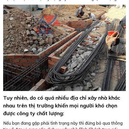
Tuy nhiên, do có quá nhiều địa chỉ xây nhà khác
nhau trên thị trường khiến mọi người khó chọn
được công ty chất lượng:
Nếu bạn đang gặp phải tình trạng này thì đừng bỏ qua thông