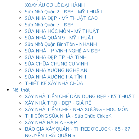
XOAY ÂU CƠ LÊ ĐẠI HÀNH
Sửa Nhà Quận 2 - ĐẸP - MỸ THUẬT
SỬA NHÀ ĐẸP - MỸ THUẬT CAO
Sửa Nhà Quận 7 - ĐẸP
SỬA NHÀ HÓC MÔN - MỸ THUẬT
SỬA NHÀ QUẬN 9 - MỸ THUẬT
Sửa Nhà Quận BìnhTân - NHANH
SỬA NHÀ TP VINH NGHỆ AN ĐẸP
SỬA NHÀ ĐẸP TP HÀ TĨNH
SỬA CHỮA CHUNG CƯ VINH
SỬA NHÀ XƯỞNG NGHỆ AN
SỬA NHÀ XƯỞNG HÀ TĨNH
THIẾT KẾ XÂY NHÀ CHÙA
Nội thất
XÂY NHÀ TIỀN CHẾ DÂN DỤNG ĐẸP - KỸ THUẬT
XÂY NHÀ TRỌ - ĐẸP - GIÁ RẺ
XÂY NHÀ TIỀN CHẾ - NHÀ XƯỞNG - HÓC MÔN
THI CÔNG SỬA NHÀ - Sửa Chữa CirkleK
XÂY NHÀ BÀ RỊA - ĐẸP
BÁO GIÁ XÂY QUÁN - THREE O'CLOCK - 65 - 67
NGUYỄN TRÃI QUẬN 5