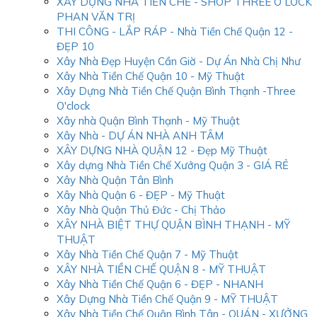
XÂY DỰNG NHÀ TIỀN CHẾ - SHOP THREE O LOCK
PHAN VĂN TRỊ
THI CÔNG - LẮP RÁP - Nhà Tiền Chế Quận 12 -
ĐẸP 10
Xây Nhà Đẹp Huyện Cần Giờ - Dự Án Nhà Chị Như
Xây Nhà Tiền Chế Quận 10 - Mỹ Thuật
Xây Dựng Nhà Tiền Chế Quận Bình Thạnh -Three
O'clock
Xây nhà Quận Bình Thạnh - Mỹ Thuật
Xây Nhà - DỰ ÁN NHÀ ANH TÂM
XÂY DỰNG NHÀ QUẬN 12 - Đẹp Mỹ Thuật
Xây dựng Nhà Tiền Chế Xưởng Quận 3 - GIÁ RẺ
Xây Nhà Quận Tân Bình
Xây Nhà Quận 6 - ĐẸP - Mỹ Thuật
Xây Nhà Quận Thủ Đức - Chị Thảo
XÂY NHÀ BIỆT THỰ QUẬN BÌNH THẠNH - MỸ
THUẬT
Xây Nhà Tiền Chế Quận 7 - Mỹ Thuật
XÂY NHÀ TIỀN CHẾ QUẬN 8 - MỸ THUẬT
Xây Nhà Tiền Chế Quận 6 - ĐẸP - NHANH
Xây Dựng Nhà Tiền Chế Quận 9 - MỸ THUẬT
Xây Nhà Tiền Chế Quận Bình Tân - QUÁN - XƯỞNG