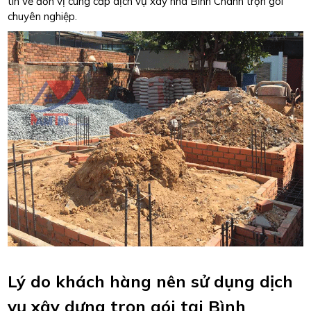
tin về đơn vị cung cấp dịch vụ xây nhà Bình Chánh trọn gói
chuyên nghiệp.
Lý do khách hàng nên sử dụng dịch
vụ xây dựng trọn gói tại Bình