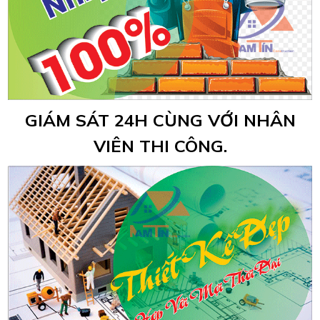
GIÁM SÁT 24H CÙNG VỚI NHÂN
VIÊN THI CÔNG.