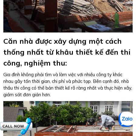
Căn nhà được xây dựng một cách
thống nhất từ khâu thiết kế đến thi
công, nghiệm thu:
Gia đình không phải tìm và làm việc với nhiều công ty khác
nhau gây tốn thời gian, chi phí và phức tạp. Bên cạnh đó, nhà
thầu thi công có thể bản thiết kế rõ ràng nhất và thực hiện xây,
giám sát đơn giản hơn.