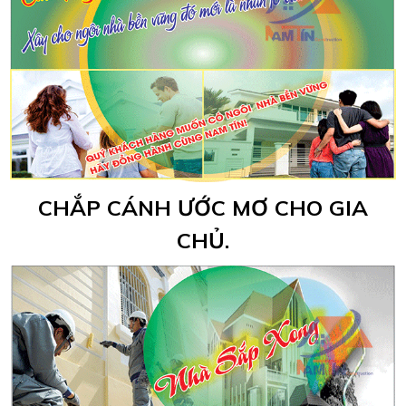
CHẮP CÁNH ƯỚC MƠ CHO GIA
CHỦ.