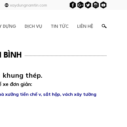
xaydungnamtin.com
Y DỰNG
DỊCH VỤ
TIN TỨC
LIÊN HỆ
 BÌNH
 khung thép.
ể xe đơn giản:
à xưởng tiền chế v, sắt hộp, vách xây tường