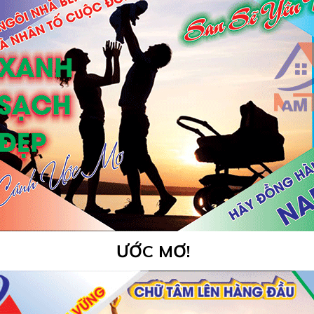
ƯỚC MƠ!