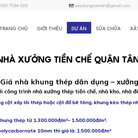
093 7584 028
xaydungnamtin@gmail.com
TRANG CHỦ
GIỚI THIỆU
DỰ ÁN
SỬA CHỮA
XÂ
NHÀ XƯỞNG TIỀN CHẾ QUẬN TÂN
 Giá nhà khung thép dân dụng – xưởng
i công trình nhà xưởng thép tiền chế, nhà kho, nhà đ
g cột xây lõi thép hoặc cột đổ bê tông, khung kèo thép nh
 khung thép từ 1.300.000đ/m²– 1.500.000đ/m².
polycacbornate 10mm thì giá là: 1.500.000đ/m²