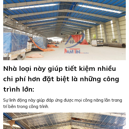
Nhà loại này giúp tiết kiệm nhiều
chi phí hơn đặt biệt là những công
trình lớn:
Sự linh động này giúp đáp ứng được mọi công năng lẫn trang
trí bên trong công trình.