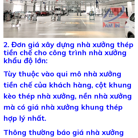
2. Đơn giá xây dựng nhà xưởng thép
tiền chế cho công trình nhà xưởng
khẩu độ lớn:
Tùy thuộc vào qui mô nhà xưởng
tiền chế của khách hàng, cột khung
kèo thép nhà xưởng, nền nhà xưởng
mà có giá nhà xưởng khung thép
hợp lý nhất.
Thông thường báo giá nhà xưởng