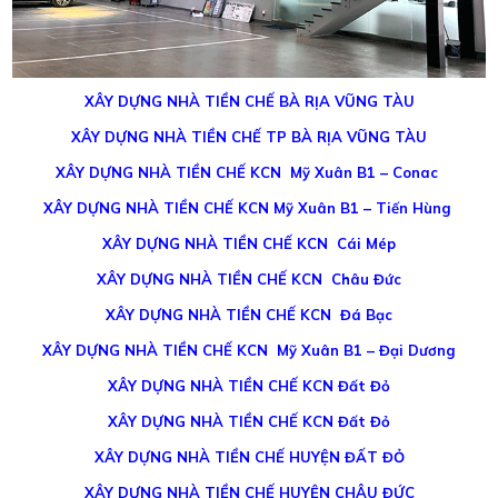
XÂY DỰNG NHÀ TIỀN CHẾ BÀ RỊA VŨNG TÀU
XÂY DỰNG NHÀ TIỀN CHẾ TP BÀ RỊA VŨNG TÀU
XÂY DỰNG NHÀ TIỀN CHẾ KCN Mỹ Xuân B1 – Conac
XÂY DỰNG NHÀ TIỀN CHẾ KCN Mỹ Xuân B1 – Tiến Hùng
XÂY DỰNG NHÀ TIỀN CHẾ KCN Cái Mép
XÂY DỰNG NHÀ TIỀN CHẾ KCN Châu Đức
XÂY DỰNG NHÀ TIỀN CHẾ KCN Đá Bạc
XÂY DỰNG NHÀ TIỀN CHẾ KCN Mỹ Xuân B1 – Đại Dương
XÂY DỰNG NHÀ TIỀN CHẾ KCN Đất Đỏ
XÂY DỰNG NHÀ TIỀN CHẾ KCN Đất Đỏ
XÂY DỰNG NHÀ TIỀN CHẾ HUYỆN ĐẤT ĐỎ
XÂY DỰNG NHÀ TIỀN CHẾ HUYỆN CHÂU ĐỨC