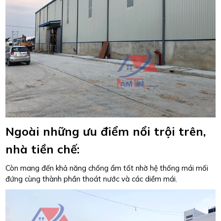
Ngoài những ưu điểm nổi trội trên,
nhà tiền chế:
Còn mang đến khả năng chống ẩm tốt nhờ hệ thống mái mối
đứng cùng thành phần thoát nước và các diềm mái.