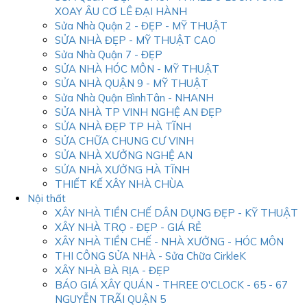
XOAY ÂU CƠ LÊ ĐẠI HÀNH
Sửa Nhà Quận 2 - ĐẸP - MỸ THUẬT
SỬA NHÀ ĐẸP - MỸ THUẬT CAO
Sửa Nhà Quận 7 - ĐẸP
SỬA NHÀ HÓC MÔN - MỸ THUẬT
SỬA NHÀ QUẬN 9 - MỸ THUẬT
Sửa Nhà Quận BìnhTân - NHANH
SỬA NHÀ TP VINH NGHỆ AN ĐẸP
SỬA NHÀ ĐẸP TP HÀ TĨNH
SỬA CHỮA CHUNG CƯ VINH
SỬA NHÀ XƯỞNG NGHỆ AN
SỬA NHÀ XƯỞNG HÀ TĨNH
THIẾT KẾ XÂY NHÀ CHÙA
Nội thất
XÂY NHÀ TIỀN CHẾ DÂN DỤNG ĐẸP - KỸ THUẬT
XÂY NHÀ TRỌ - ĐẸP - GIÁ RẺ
XÂY NHÀ TIỀN CHẾ - NHÀ XƯỞNG - HÓC MÔN
THI CÔNG SỬA NHÀ - Sửa Chữa CirkleK
XÂY NHÀ BÀ RỊA - ĐẸP
BÁO GIÁ XÂY QUÁN - THREE O'CLOCK - 65 - 67
NGUYỄN TRÃI QUẬN 5