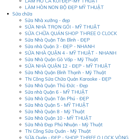
LÀM HỒ CÁ KOI ĐẸP-MỸ THUẬT
LÀM HÒN NON BỘ ĐẸP MỸ THUẬT
Sửa chữa
Sửa Nhà xưởng - đẹp
SỬA NHÀ TRỌN GÓI - MỸ THUẬT
SỬA CHỮA QUÁN SHOP THREE O CLOCK
Sửa Nhà Quận Tân Bình - ĐẸP
Sửa nhà Quận 3 - ĐẸP - NHANH
SỬA NHÀ QUẬN 4 - MỸ THUẬT - NHANH
Sửa Nhà Quận Gò Vấp - Mỹ Thuật
SỬA NHÀ QUẬN 12 - ĐẸP - MỸ THUẬT
Sửa Nhà Quận Bình Thạnh - Mỹ Thuật
Thi Công Sửa Chữa Quán Karaoke - ĐẸP
Sửa Nhà Quận Thủ Đức - Đẹp
Sửa nhà Quận 6 - MỸ THUẬT
Sửa Nhà Quận Tân Phú - ĐẸP
Sửa Nhà Quận 5 - MỸ THUẬT
Sửa Nhà Quận 8 - Mỹ Thuật
Sửa Nhà Quận 10 - MỸ THUẬT
Sửa Nhà Đẹp Phú Nhuận - Mỹ Thuật
Thi Công Sửa Quán - Mỹ Thuật
SỬA Quán - ĐẸP - SHOP THREE O LOCK VÒNG