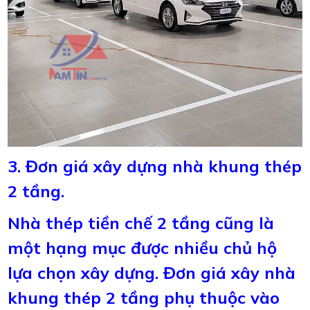
3. Đơn giá xây dựng nhà khung thép
2 tầng.
Nhà thép tiền chế 2 tầng cũng là
một hạng mục được nhiều chủ hộ
lựa chọn xây dựng. Đơn giá xây nhà
khung thép 2 tầng phụ thuộc vào