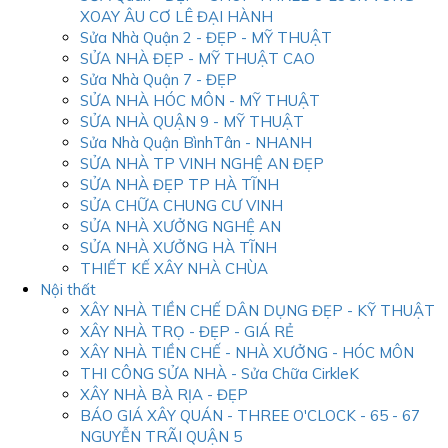
XOAY ÂU CƠ LÊ ĐẠI HÀNH
Sửa Nhà Quận 2 - ĐẸP - MỸ THUẬT
SỬA NHÀ ĐẸP - MỸ THUẬT CAO
Sửa Nhà Quận 7 - ĐẸP
SỬA NHÀ HÓC MÔN - MỸ THUẬT
SỬA NHÀ QUẬN 9 - MỸ THUẬT
Sửa Nhà Quận BìnhTân - NHANH
SỬA NHÀ TP VINH NGHỆ AN ĐẸP
SỬA NHÀ ĐẸP TP HÀ TĨNH
SỬA CHỮA CHUNG CƯ VINH
SỬA NHÀ XƯỞNG NGHỆ AN
SỬA NHÀ XƯỞNG HÀ TĨNH
THIẾT KẾ XÂY NHÀ CHÙA
Nội thất
XÂY NHÀ TIỀN CHẾ DÂN DỤNG ĐẸP - KỸ THUẬT
XÂY NHÀ TRỌ - ĐẸP - GIÁ RẺ
XÂY NHÀ TIỀN CHẾ - NHÀ XƯỞNG - HÓC MÔN
THI CÔNG SỬA NHÀ - Sửa Chữa CirkleK
XÂY NHÀ BÀ RỊA - ĐẸP
BÁO GIÁ XÂY QUÁN - THREE O'CLOCK - 65 - 67
NGUYỄN TRÃI QUẬN 5