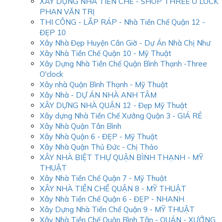
XÂY DỰNG NHÀ TIỀN CHẾ - SHOP THREE O LOCK
PHAN VĂN TRỊ
THI CÔNG - LẮP RÁP - Nhà Tiền Chế Quận 12 -
ĐẸP 10
Xây Nhà Đẹp Huyện Cần Giờ - Dự Án Nhà Chị Như
Xây Nhà Tiền Chế Quận 10 - Mỹ Thuật
Xây Dựng Nhà Tiền Chế Quận Bình Thạnh -Three
O'clock
Xây nhà Quận Bình Thạnh - Mỹ Thuật
Xây Nhà - DỰ ÁN NHÀ ANH TÂM
XÂY DỰNG NHÀ QUẬN 12 - Đẹp Mỹ Thuật
Xây dựng Nhà Tiền Chế Xưởng Quận 3 - GIÁ RẺ
Xây Nhà Quận Tân Bình
Xây Nhà Quận 6 - ĐẸP - Mỹ Thuật
Xây Nhà Quận Thủ Đức - Chị Thảo
XÂY NHÀ BIỆT THỰ QUẬN BÌNH THẠNH - MỸ
THUẬT
Xây Nhà Tiền Chế Quận 7 - Mỹ Thuật
XÂY NHÀ TIỀN CHẾ QUẬN 8 - MỸ THUẬT
Xây Nhà Tiền Chế Quận 6 - ĐẸP - NHANH
Xây Dựng Nhà Tiền Chế Quận 9 - MỸ THUẬT
Xây Nhà Tiền Chế Quận Bình Tân - QUÁN - XƯỞNG