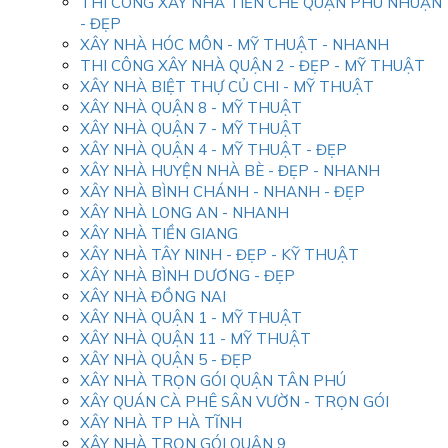
THI CÔNG XÂY NHÀ TIỀN CHẾ QUẬN PHÚ NHUẬN
- ĐẸP
XÂY NHÀ HÓC MÔN - MỸ THUẬT - NHANH
THI CÔNG XÂY NHÀ QUẬN 2 - ĐẸP - MỸ THUẬT
XÂY NHÀ BIỆT THỰ CỦ CHI - MỸ THUẬT
XÂY NHÀ QUẬN 8 - MỸ THUẬT
XÂY NHÀ QUẬN 7 - MỸ THUẬT
XÂY NHÀ QUẬN 4 - MỸ THUẬT - ĐẸP
XÂY NHÀ HUYỆN NHÀ BÈ - ĐẸP - NHANH
XÂY NHÀ BÌNH CHÁNH - NHANH - ĐẸP
XÂY NHÀ LONG AN - NHANH
XÂY NHÀ TIỀN GIANG
XÂY NHÀ TÂY NINH - ĐẸP - KỸ THUẬT
XÂY NHÀ BÌNH DƯƠNG - ĐẸP
XÂY NHÀ ĐỒNG NAI
XÂY NHÀ QUẬN 1 - MỸ THUẬT
XÂY NHÀ QUẬN 11 - MỸ THUẬT
XÂY NHÀ QUẬN 5 - ĐẸP
XÂY NHÀ TRỌN GÓI QUẬN TÂN PHÚ
XÂY QUÁN CÀ PHÊ SÂN VƯỜN - TRỌN GÓI
XÂY NHÀ TP HÀ TĨNH
XÂY NHÀ TRỌN GÓI QUẬN 9