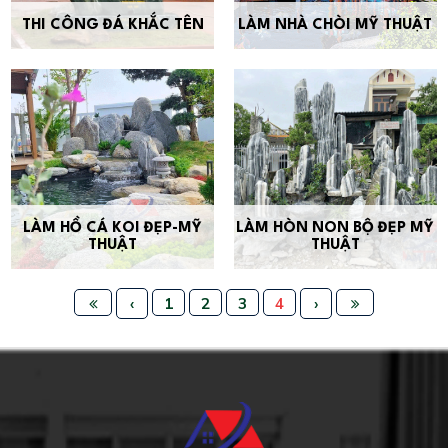
THI CÔNG ĐÁ KHẮC TÊN
LÀM NHÀ CHÒI MỸ THUẬT
LÀM HỒ CÁ KOI ĐẸP-MỸ
LÀM HÒN NON BỘ ĐẸP MỸ
THUẬT
THUẬT
‹
1
2
3
4
›