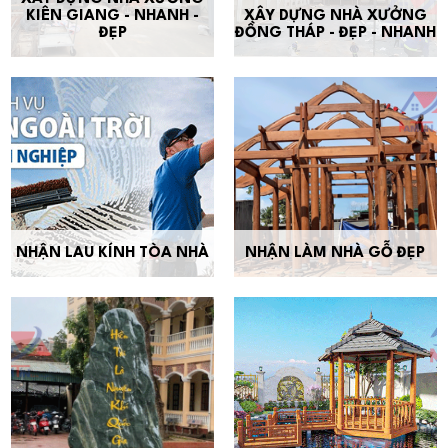
KIÊN GIANG - NHANH -
XÂY DỰNG NHÀ XƯỞNG
ĐẸP
ĐỒNG THÁP - ĐẸP - NHANH
NHẬN LAU KÍNH TÒA NHÀ
NHẬN LÀM NHÀ GỖ ĐẸP