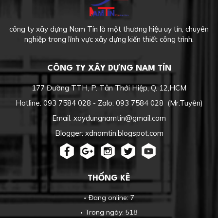
công ty xây dựng Nam Tín là một thương hiệu uy tín, chuyên
nghiệp trong lĩnh vực xây dựng kiến thiết công trình.
CÔNG TY XÂY DỰNG NAM TÍN
177 Đường TTH, P. Tân Thới Hiệp, Q. 12,HCM
Hotline: 093 7584 028 - Zalo: 093 7584 028 (Mr.Tuyên)
Email: xaydungnamtin@gmail.com
Blogger: xdnamtin.blogspot.com
THỐNG KÊ
Đang online: 7
Trong ngày: 518