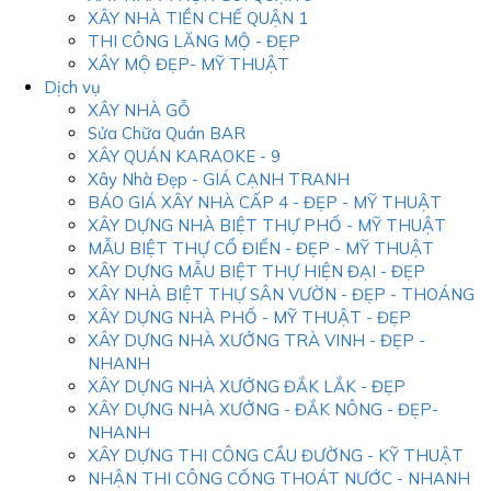
XÂY NHÀ TIỀN CHẾ QUẬN 1
THI CÔNG LĂNG MỘ - ĐẸP
XÂY MỘ ĐẸP- MỸ THUẬT
Dịch vụ
XÂY NHÀ GỖ
Sửa Chữa Quán BAR
XÂY QUÁN KARAOKE - 9
Xây Nhà Đẹp - GIÁ CẠNH TRANH
BÁO GIÁ XÂY NHÀ CẤP 4 - ĐẸP - MỸ THUẬT
XÂY DỰNG NHÀ BIỆT THỰ PHỐ - MỸ THUẬT
MẪU BIỆT THỰ CỔ ĐIỂN - ĐẸP - MỸ THUẬT
XÂY DỰNG MẪU BIỆT THỰ HIỆN ĐẠI - ĐẸP
XÂY NHÀ BIỆT THỰ SÂN VƯỜN - ĐẸP - THOÁNG
XÂY DỰNG NHÀ PHỐ - MỸ THUẬT - ĐẸP
XÂY DỰNG NHÀ XƯỞNG TRÀ VINH - ĐẸP -
NHANH
XÂY DỰNG NHÀ XƯỞNG ĐẮK LẮK - ĐẸP
XÂY DỰNG NHÀ XƯỞNG - ĐẮK NÔNG - ĐẸP-
NHANH
XÂY DỰNG THI CÔNG CẦU ĐƯỜNG - KỸ THUẬT
NHẬN THI CÔNG CỐNG THOÁT NƯỚC - NHANH